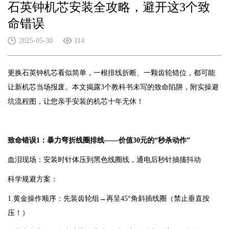
石英钟机芯安装全攻略，避开这3个致
命错误​
2025-05-30
114
更换石英钟机芯看似简单，一根排线折断、一颗齿轮错位，都可能
让新机芯当场报废。本文揭露3个教科书未写的致命陷阱，附实操避
坑流程图，让您亲手安装的机芯十年无休！
致命错误1：暴力弯折线圈排线——价值30元的“秒杀动作”
血泪现场：安装时针体压到黑色线圈线，通电后秒针抽搐抖动
科学规避方案：
1.黄金操作顺序：先装齿轮组→再呈45°角斜插线圈（禁止垂直按
压！）