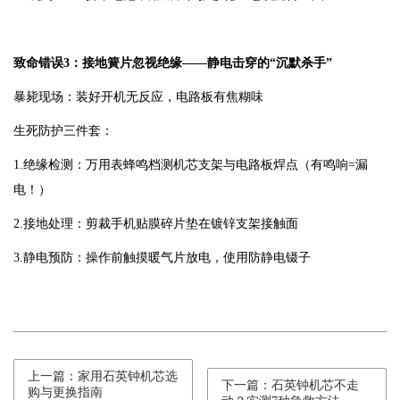
致命错误3：接地簧片忽视绝缘——静电击穿的“沉默杀手”
暴毙现场：装好开机无反应，电路板有焦糊味
生死防护三件套：
1.绝缘检测：万用表蜂鸣档测机芯支架与电路板焊点（有鸣响=漏
电！）
2.接地处理：剪裁手机贴膜碎片垫在镀锌支架接触面
3.静电预防：操作前触摸暖气片放电，使用防静电镊子
上一篇：家用石英钟机芯选
下一篇：石英钟机芯不走
购与更换指南​