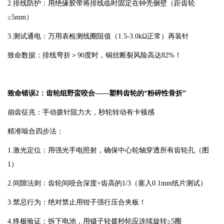
2.排线防护：用绝缘胶带将排线临时固定在钟壳侧壁（距齿轮
≥5mm）
3.测试通电：万用表检测线圈阻值（1.5-3.0kΩ正常）再装针
致命数据：排线弯折＞90度时，铜丝断裂风险高达82%！
致命错误2：齿轮组野蛮咬合——塑料齿轮的“粉碎性骨折”
崩齿征兆：手动拨针阻力大，秒轮转动有卡顿感
精准啮合四步法：
1.激光定位：用强光手电照射，确保中心轮轴穿透所有齿轮孔（图
1）
2.间隙法则：齿轮间咬合深度=齿高的1/3（塞入0.1mm纸片测试）
3.禁忌行为：绝对禁止用钳子强行压合夹板！
4.终极验证：拆下电池，用镊子轻拨秒轮应连续旋转≥5圈